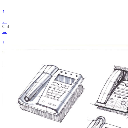
↑
←
Ctrl
→
↓