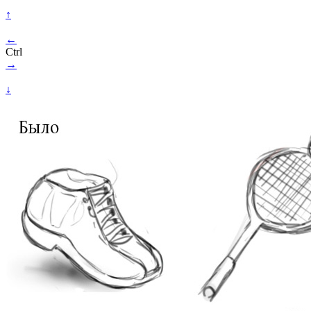
↑
←
Ctrl
→
↓