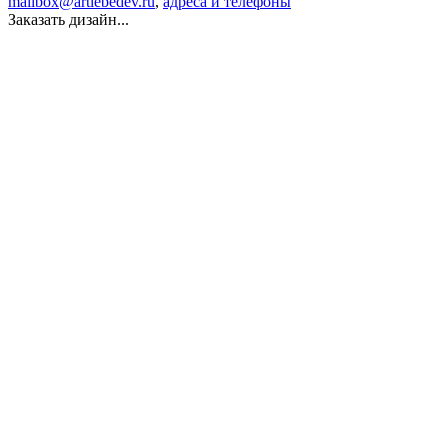
mailbox@artlebedev.ru
,
адреса и телефоны
Заказать дизайн...