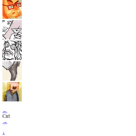
←
Ctrl
→
↓