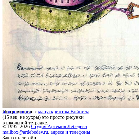
По сравнению с
иллюстрация
манускриптом Войнича
(15 век, не хухры) это просто рисунки
в школьной тетрадке.
© 1995–2026
Студия Артемия Лебедева
mailbox@artlebedev.ru
,
адреса и телефоны
Заказать дизайн...