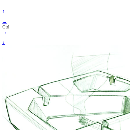
↑
←
Ctrl
→
↓