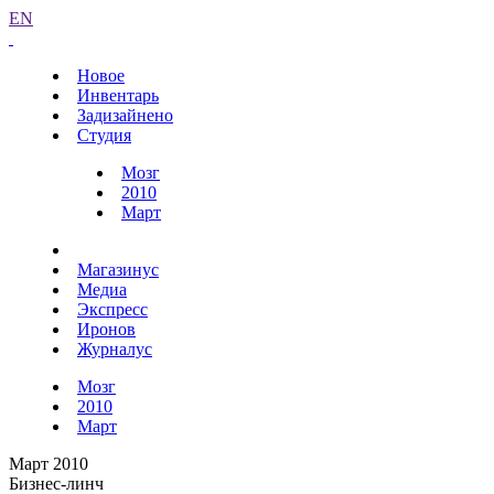
EN
Новое
Инвентарь
Задизайнено
Студия
Мозг
2010
Март
Магазинус
Медиа
Экспресс
Иронов
Журналус
Мозг
2010
Март
Март 2010
Бизнес-линч