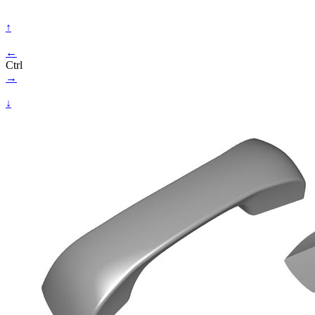
↑
←
Ctrl
→
↓