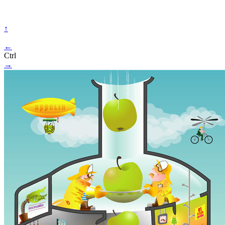
↑
←
Ctrl
→