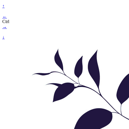
↑
←
Ctrl
→
↓