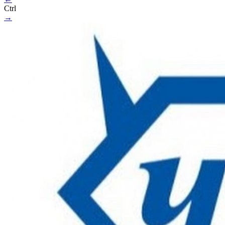
Ctrl
→