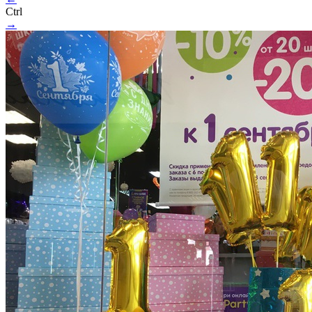
Ctrl
→