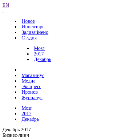
EN
Новое
Инвентарь
Задизайнено
Студия
Мозг
2017
Декабрь
Магазинус
Медиа
Экспресс
Иронов
Журналус
Мозг
2017
Декабрь
Декабрь 2017
Бизнес-линч