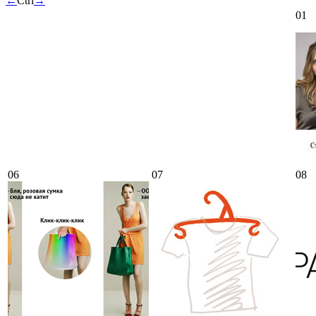
←
Ctrl
→
01
06
07
08