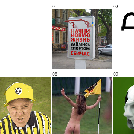
01
02
08
09