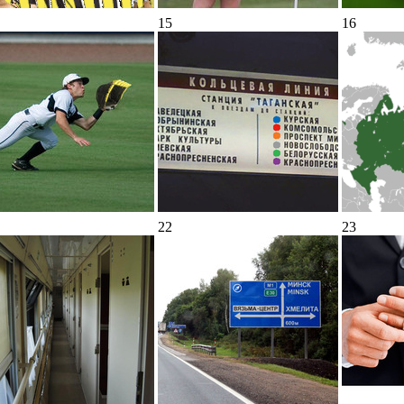
15
16
22
23