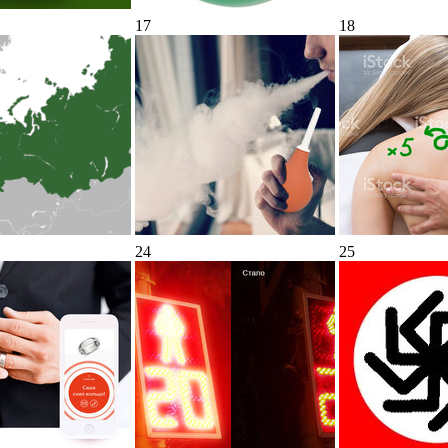
17
18
24
25