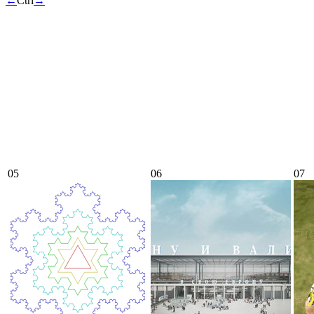
←
Ctrl
→
05
06
07