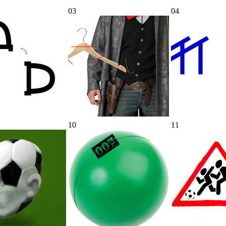
03
04
10
11