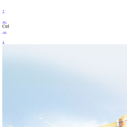
↑
←
Ctrl
→
↓