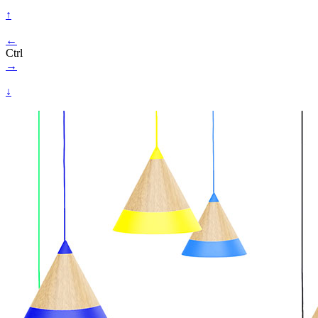
↑
←
Ctrl
→
↓