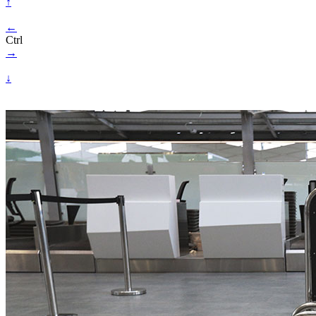
↑
←
Ctrl
→
↓