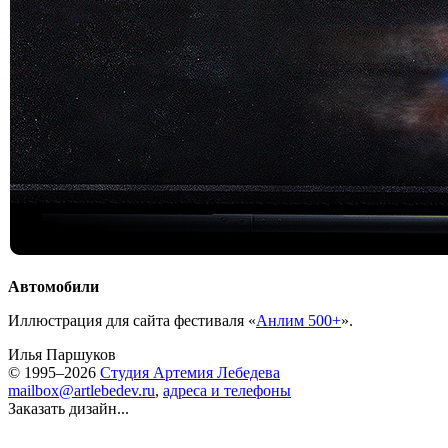
Автомобили
Иллюстрация для сайта фестиваля «
Анлим 500+
».
Илья Паршуков
© 1995–2026
Студия Артемия Лебедева
mailbox@artlebedev.ru
,
адреса и телефоны
Заказать дизайн...