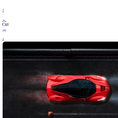
↑
←
Ctrl
→
↓