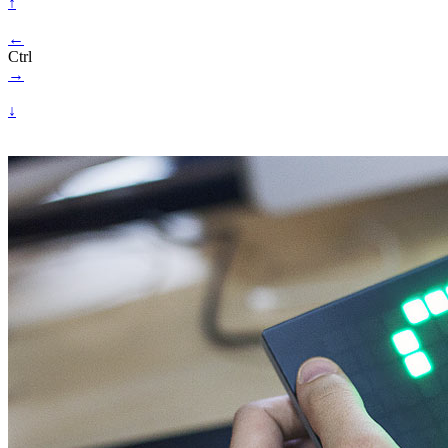
↑
←
Ctrl
→
↓