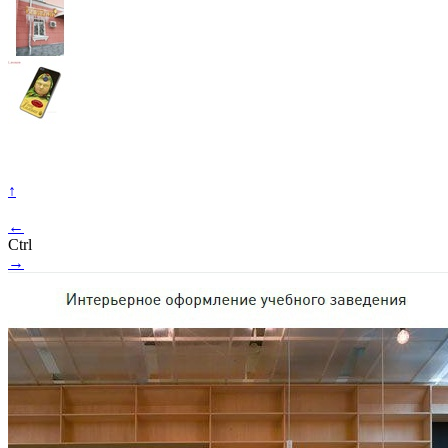
↑
←
Ctrl
→