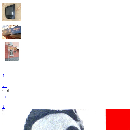
↑
←
Ctrl
→
↓