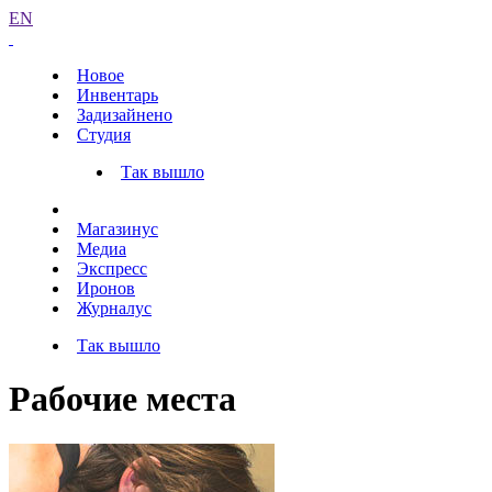
EN
Новое
Инвентарь
Задизайнено
Студия
Так вышло
Магазинус
Медиа
Экспресс
Иронов
Журналус
Так вышло
Рабочие места