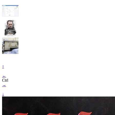
↑
←
Ctrl
→
↓