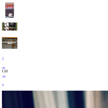
↑
←
Ctrl
→
↓