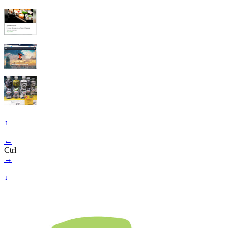
↑
←
Ctrl
→
↓