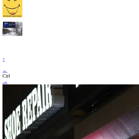
↑
←
Ctrl
→