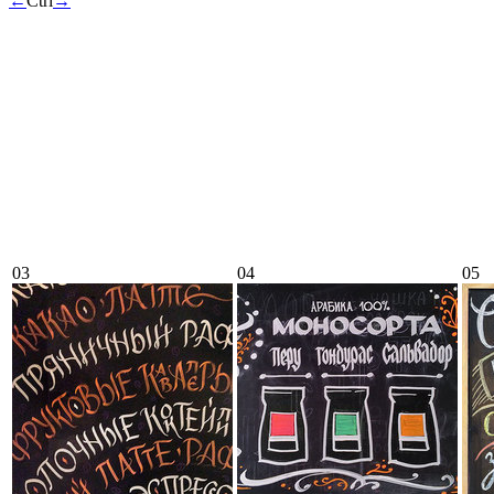
←
Ctrl
→
03
04
05