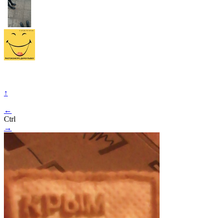
↑
←
Ctrl
→