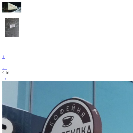
↑
←
Ctrl
→