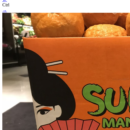
Ctrl
→