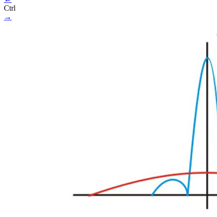
Ctrl
→