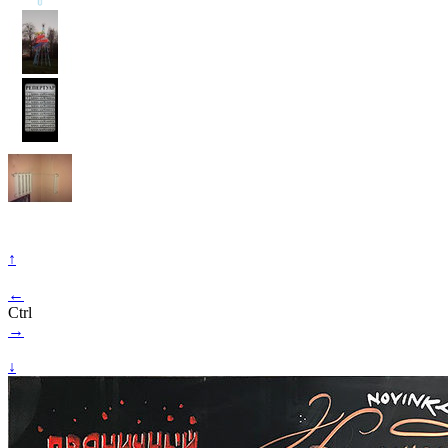
↑
←
Ctrl
→
↓