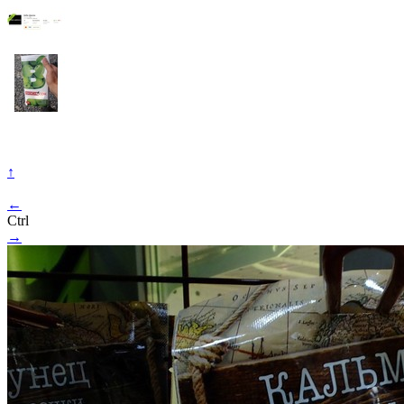
↑
←
Ctrl
→