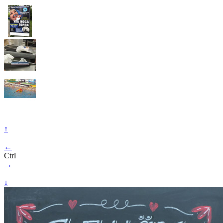
↑
←
Ctrl
→
↓