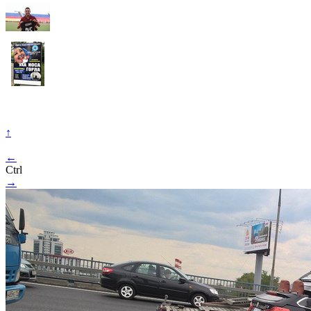
↑
←
Ctrl
→