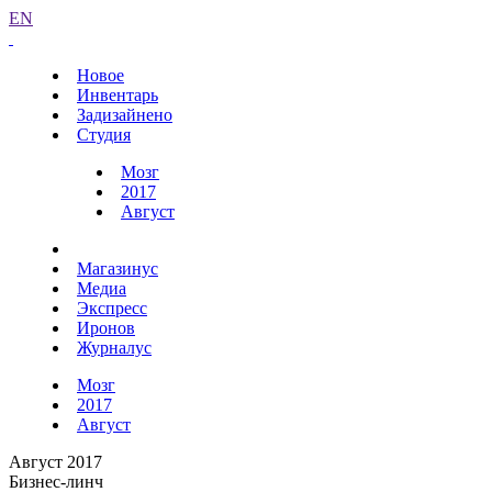
EN
Новое
Инвентарь
Задизайнено
Студия
Мозг
2017
Август
Магазинус
Медиа
Экспресс
Иронов
Журналус
Мозг
2017
Август
Август 2017
Бизнес-линч