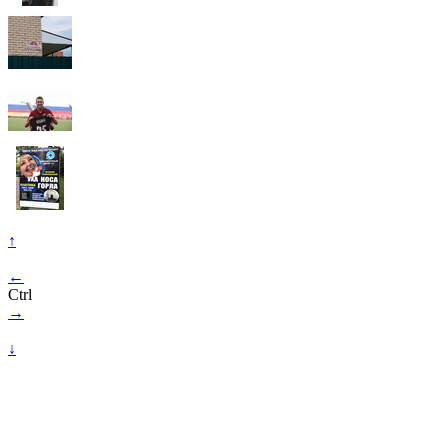
↑
←
Ctrl
→
↓