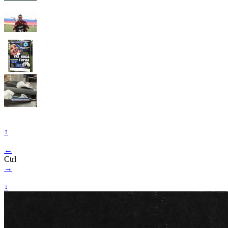
↑
←
Ctrl
→
↓