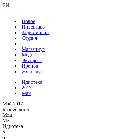
EN
Новое
Инвентарь
Задизайнено
Студия
Магазинус
Медиа
Экспресс
Иронов
Журналус
Идиотека
2017
Май
Май 2017
Бизнес-линч
Мозг
Мел
Идиотека
5
6