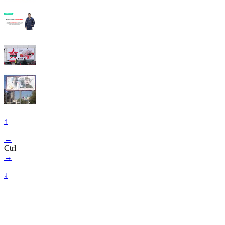
↑
←
Ctrl
→
↓