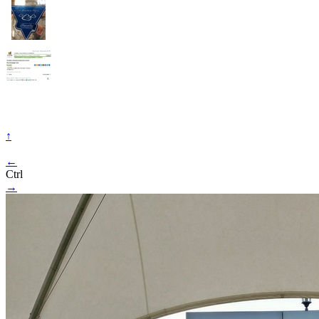
↑
←
Ctrl
→