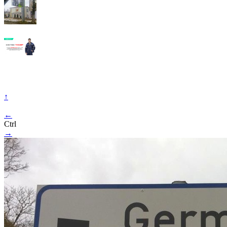
↑
←
Ctrl
→