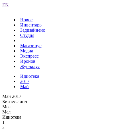
EN
Новое
Инвентарь
Задизайнено
Студия
Магазинус
Медиа
Экспресс
Иронов
Журналус
Идиотека
2017
Май
Май 2017
Бизнес-линч
Мозг
Мел
Идиотека
1
2