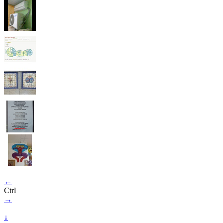
←
Ctrl
→
↓