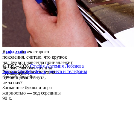
Я, как человек старого
графдизайн
поколения, считаю, что кружок
над буквой навсегда принадлежит
© 1995–2026
Студия Артемия Лебедева
Белому альбому группы
mailbox@artlebedev.ru
,
адреса и телефоны
Руки в карманах, верхняя
«Åквариум».
Заказать дизайн...
пуговица застегнута,
че за нах?
Заглавные буквы и игра
жирностью — ход середины
90-х.