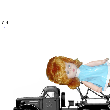
↑
←
Ctrl
→
↓