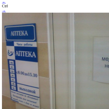
←
Ctrl
→