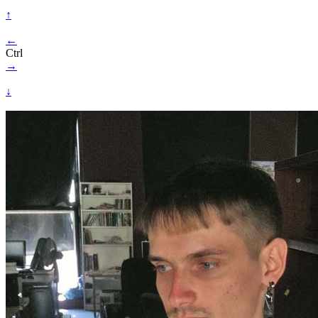
↑
←
Ctrl
→
↓