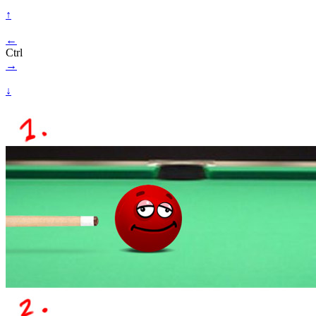
↑
←
Ctrl
→
↓