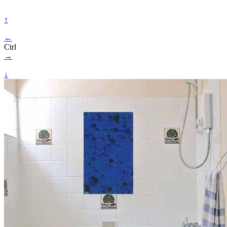
↑
←
Ctrl
→
↓