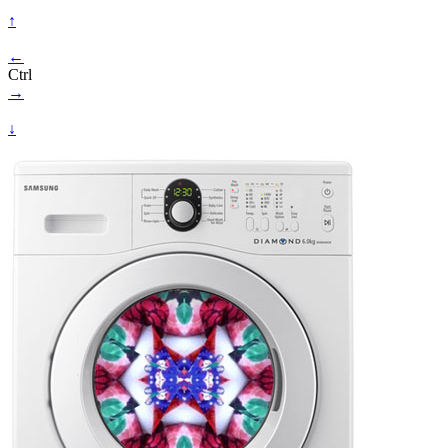
↑
←
Ctrl
→
↓