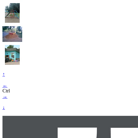
↑
←
Ctrl
→
↓