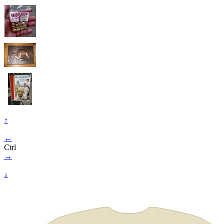
↑
←
Ctrl
→
↓