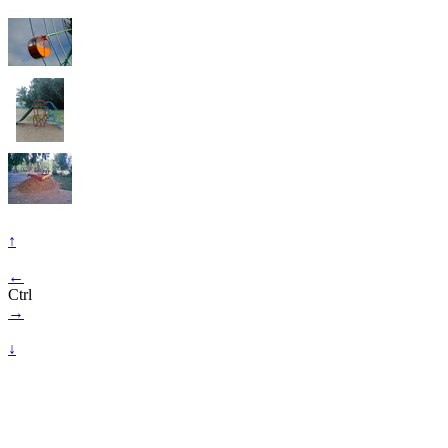
↑
←
Ctrl
→
↓